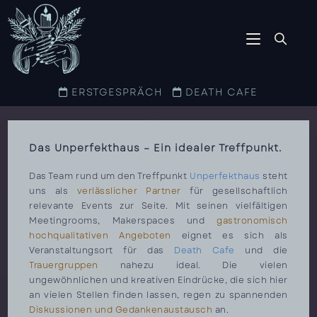
ERSTGESPRÄCH
DEATH CAFE
Das Unperfekthaus – Ein idealer Treffpunkt.
Das Team rund um den Treffpunkt
Unperfekthaus
steht
uns als
verlässlicher Partner
für gesellschaftlich
relevante Events zur Seite. Mit seinen vielfältigen
Meetingrooms, Makerspaces und
gastronomisch
hochqualitativen Angeboten
eignet es sich als
Veranstaltungsort für das
Death Cafe
und die
Trauergruppen
nahezu ideal. Die vielen
ungewöhnlichen und kreativen Eindrücke, die sich hier
an vielen Stellen finden lassen, regen zu spannenden
Diskussionen und Gedankenaustausch
an.